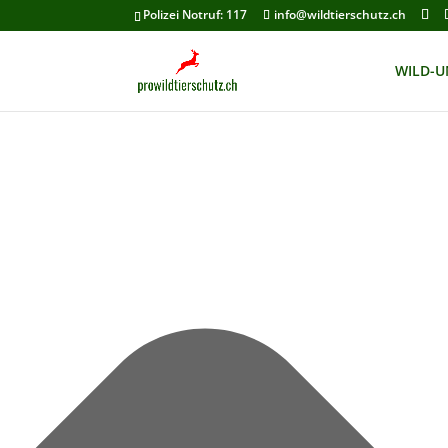
Cookie-Zustimmung verwalten
Polizei Notruf: 117
info@wildtierschutz.ch
WILD-U