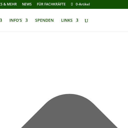
KS & MEHR
NEWS
FÜR FACHKRÄFTE
0-Artikel
INFO’S
SPENDEN
LINKS