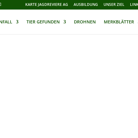
KARTE JAGDREVIERE AG
AUSBILDUNG
UNSER ZIEL
LIN
NFALL
TIER GEFUNDEN
DROHNEN
MERKBLÄTTER