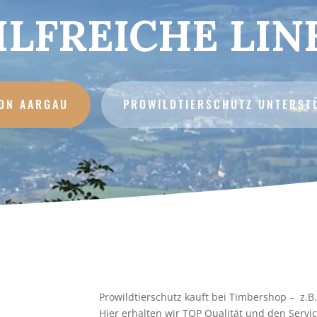
ILFREICHE LIN
ON AARGAU
PROWILDTIERSCHUTZ UNTERST
Prowildtierschutz kauft bei Timbershop – z.B.
Hier erhalten wir TOP Qualität und den Serv