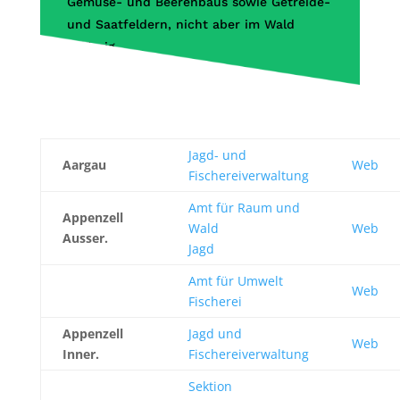
Gemüse- und Beerenbaus sowie Getreide-
und Saatfeldern, nicht aber im Wald
zulässig.
Jagd- und
Aargau
Web
Fischereiverwaltung
Amt für Raum und
Appenzell
Wald
Web
Ausser.
Jagd
Amt für Umwelt
Web
Fischerei
Appenzell
Jagd und
Web
Inner.
Fischereiverwaltung
Sektion