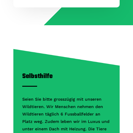
Selbsthilfe
Seien Sie bitte grosszügig mit unseren
Wildtieren. Wir Menschen nehmen den
Wildtieren täglich 6 Fussballfelder an
Platz weg. Zudem leben wir im Luxus und
unter einem Dach mit Heizung. Die Tiere