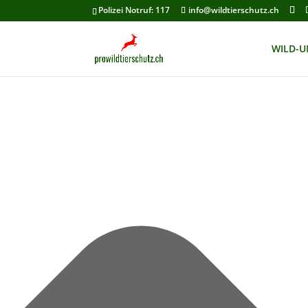
Cookie-Zustimmung verwalten
Polizei Notruf: 117
info@wildtierschutz.ch
WILD-U