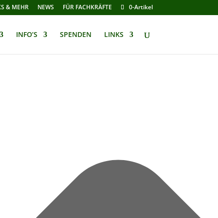
KS & MEHR
NEWS
FÜR FACHKRÄFTE
0-Artikel
INFO’S
SPENDEN
LINKS