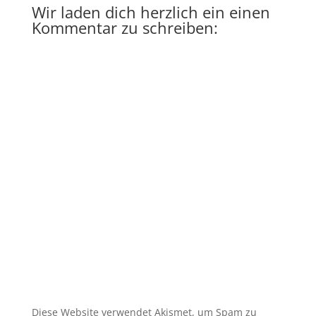
Wir laden dich herzlich ein einen
Kommentar zu schreiben:
A
l
t
e
r
n
a
t
i
v
e
:
Diese Website verwendet Akismet, um Spam zu