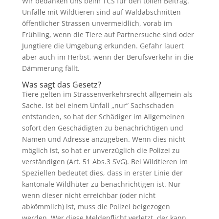
Wir bedanken uns beim TCS für den tollen Beitrag.
Unfälle mit Wildtieren sind auf Waldabschnitten
öffentlicher Strassen unvermeidlich, vorab im
Frühling, wenn die Tiere auf Partnersuche sind oder
Jungtiere die Umgebung erkunden. Gefahr lauert
aber auch im Herbst, wenn der Berufsverkehr in die
Dämmerung fällt.
Was sagt das Gesetz?
Tiere gelten im Strassenverkehrsrecht allgemein als
Sache. Ist bei einem Unfall „nur“ Sachschaden
entstanden, so hat der Schädiger im Allgemeinen
sofort den Geschädigten zu benachrichtigen und
Namen und Adresse anzugeben. Wenn dies nicht
möglich ist, so hat er unverzüglich die Polizei zu
verständigen (Art. 51 Abs.3 SVG). Bei Wildtieren im
Speziellen bedeutet dies, dass in erster Linie der
kantonale Wildhüter zu benachrichtigen ist. Nur
wenn dieser nicht erreichbar (oder nicht
abkömmlich) ist, muss die Polizei beigezogen
werden. Wer diese Meldepflicht verletzt, der kann