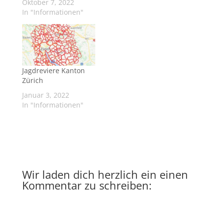
Oktober 7, 2022
In "Informationen"
Jagdreviere Kanton
Zürich
Januar 3, 2022
In "Informationen"
Wir laden dich herzlich ein einen
Kommentar zu schreiben:
A
l