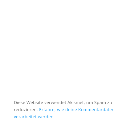
t
e
r
n
a
t
i
v
e
:
Diese Website verwendet Akismet, um Spam zu
reduzieren.
Erfahre, wie deine Kommentardaten
verarbeitet werden.