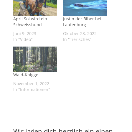
April Sol wird ein
Justin der Biber bei
Schweisshund
Laufenburg
Juni 9, 2023
Oktober 28, 2022
In "Video"
In "Tierisches"
Wald-Knigge
November 1, 2022
In "Informationen"
Wir laden dich herzlich ein einen