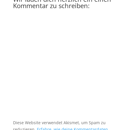
Kommentar zu schreiben:
A
l
t
e
r
n
a
t
i
v
e
:
Diese Website verwendet Akismet, um Spam zu
reduzieren.
Erfahre, wie deine Kommentardaten