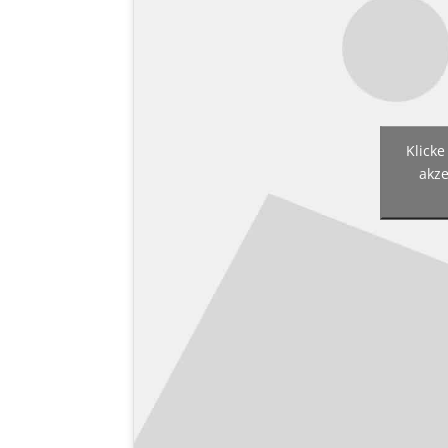
Klicke
akze