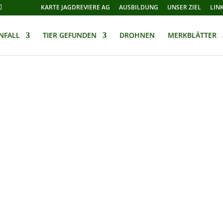
KARTE JAGDREVIERE AG
AUSBILDUNG
UNSER ZIEL
LIN
NFALL
TIER GEFUNDEN
DROHNEN
MERKBLÄTTER