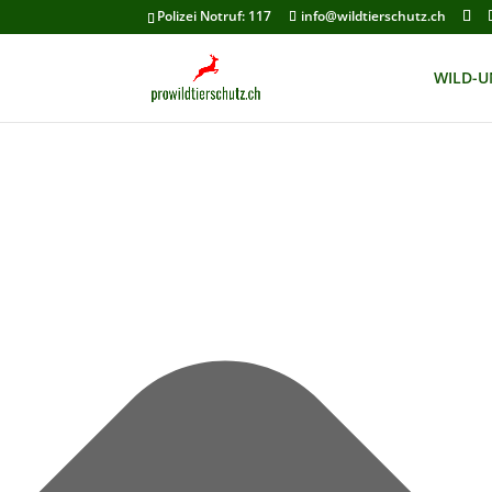
Cookie-Zustimmung verwalten
Polizei Notruf: 117
info@wildtierschutz.ch
WILD-U