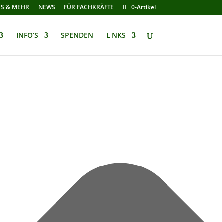
KS & MEHR
NEWS
FÜR FACHKRÄFTE
0-Artikel
INFO’S
SPENDEN
LINKS