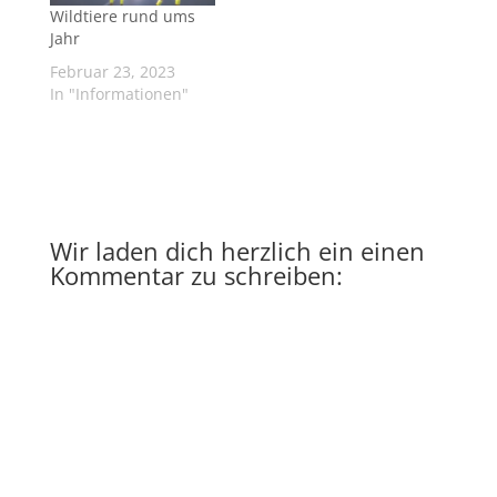
Wildtiere rund ums
Jahr
Februar 23, 2023
In "Informationen"
Wir laden dich herzlich ein einen
Kommentar zu schreiben:
A
l
t
e
r
n
a
t